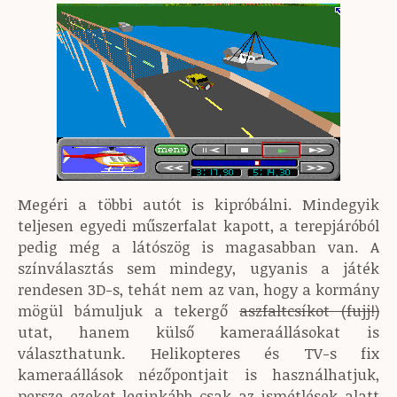
Megéri a többi autót is kipróbálni. Mindegyik
teljesen egyedi műszerfalat kapott, a terepjáróból
pedig még a látószög is magasabban van. A
színválasztás sem mindegy, ugyanis a játék
rendesen 3D-s, tehát nem az van, hogy a kormány
mögül bámuljuk a tekergő
aszfaltcsíkot (fujj!)
utat, hanem külső kameraállásokat is
választhatunk. Helikopteres és TV-s fix
kameraállások nézőpontjait is használhatjuk,
persze ezeket leginkább csak az ismétlések alatt