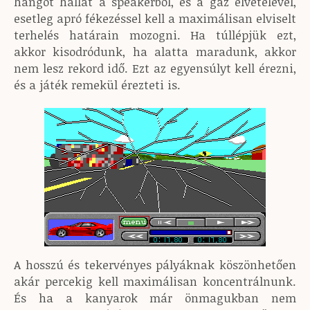
hangot hallat a speakerből, és a gáz elvételével,
esetleg apró fékezéssel kell a maximálisan elviselt
terhelés határain mozogni. Ha túllépjük ezt,
akkor kisodródunk, ha alatta maradunk, akkor
nem lesz rekord idő. Ezt az egyensúlyt kell érezni,
és a játék remekül érezteti is.
A hosszú és tekervényes pályáknak köszönhetően
akár percekig kell maximálisan koncentrálnunk.
És ha a kanyarok már önmagukban nem