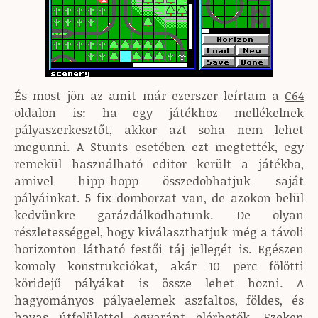
És most jön az amit már ezerszer leírtam a
C64
oldalon is: ha egy játékhoz mellékelnek
pályaszerkesztőt, akkor azt soha nem lehet
megunni. A Stunts esetében ezt megtették, egy
remekül használható editor került a játékba,
amivel hipp-hopp összedobhatjuk saját
pályáinkat. 5 fix domborzat van, de azokon belül
kedvünkre garázdálkodhatunk. De olyan
részletességgel, hogy kiválaszthatjuk még a távoli
horizonton látható festői táj jellegét is. Egészen
komoly konstrukciókat, akár 10 perc fölötti
köridejű pályákat is össze lehet hozni. A
hagyományos pályaelemek aszfaltos, földes, és
havas útfelülettel egyaránt elérhetők. Ezeken