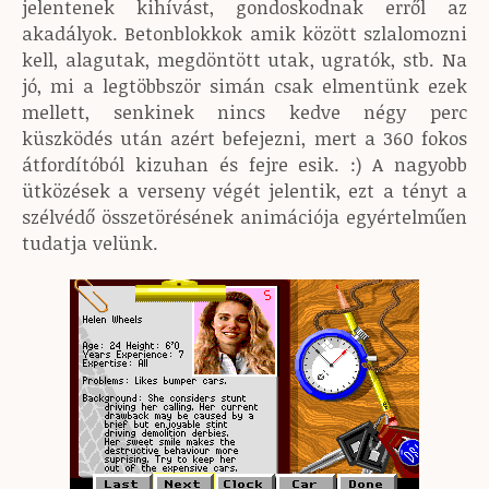
jelentenek kihívást, gondoskodnak erről az
akadályok. Betonblokkok amik között szlalomozni
kell, alagutak, megdöntött utak, ugratók, stb. Na
jó, mi a legtöbbször simán csak elmentünk ezek
mellett, senkinek nincs kedve négy perc
küszködés után azért befejezni, mert a 360 fokos
átfordítóból kizuhan és fejre esik. :) A nagyobb
ütközések a verseny végét jelentik, ezt a tényt a
szélvédő összetörésének animációja egyértelműen
tudatja velünk.