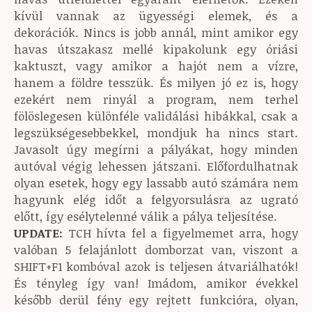
kívül vannak az ügyességi elemek, és a
dekorációk. Nincs is jobb annál, mint amikor egy
havas útszakasz mellé kipakolunk egy óriási
kaktuszt, vagy amikor a hajót nem a vízre,
hanem a földre tesszük. És milyen jó ez is, hogy
ezekért nem rinyál a program, nem terhel
fölöslegesen különféle validálási hibákkal, csak a
legszükségesebbekkel, mondjuk ha nincs start.
Javasolt úgy megírni a pályákat, hogy minden
autóval végig lehessen játszani. Előfordulhatnak
olyan esetek, hogy egy lassabb autó számára nem
hagyunk elég időt a felgyorsulásra az ugrató
előtt, így esélytelenné válik a pálya teljesítése.
UPDATE:
TCH hívta fel a figyelmemet arra, hogy
valóban 5 felajánlott domborzat van, viszont a
SHIFT+F1 kombóval azok is teljesen átvariálhatók!
És tényleg így van! Imádom, amikor évekkel
később derül fény egy rejtett funkcióra, olyan,