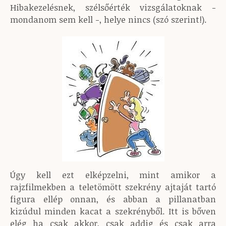
Hibakezelésnek, szélsőérték vizsgálatoknak -
mondanom sem kell -, helye nincs (szó szerint!).
Úgy kell ezt elképzelni, mint amikor a
rajzfilmekben a teletömött szekrény ajtaját tartó
figura ellép onnan, és abban a pillanatban
kizúdul minden kacat a szekrényből. Itt is bőven
elég ha csak akkor, csak addig és csak arra