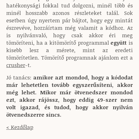
hatékonysági fokkal tud dolgozni, minél több és
minél hosszabb azonos részleteket talál. Sok
esetben úgy nyertem pár bájtot, hogy egy mintát
észrevéve, hozzáírtam még valamit a kódhoz. Az
is nyilvánvaló, hogy csak akkor éri meg
tömöríteni, ha a kitömörítő programmal
együtt
is
kisebb lesz a mérete, mint az eredeti
tömörítetlen. Tömörítő programnak ajánlom ezt a
crusher
-t.
Jó tanács:
amikor azt mondod, hogy a kódodat
már lehetetlen tovább egyszerűsíteni, akkor
még lehet. Mikor már ötvenedszer mondod
ezt, akkor rájössz, hogy eddig 49-szer nem
volt igazad, és tudod, hogy akkor nyilván
ötvenedszerre sincs.
< Kezdőlap