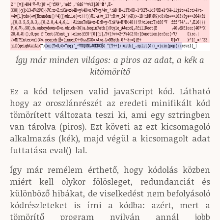
Így már minden világos: a piros az adat, a kék a
kitömörítő
Ez a kód teljesen valid javaScript kód. Látható
hogy az oroszlánrészét az eredeti minifikált kód
tömörített változata teszi ki, ami egy sztringben
van tárolva (piros). Ezt követi az ezt kicsomagoló
alkalmazás (kék), majd végül a kicsomagolt adat
futtatása eval()-lal.
Így már remélem érthető, hogy kódolás közben
miért kell olykor fölösleget, redundanciát és
különböző hibákat, de viselkedést nem befolyásoló
kódrészleteket is írni a kódba: azért, mert a
tömörítő program nyilván annál jobb