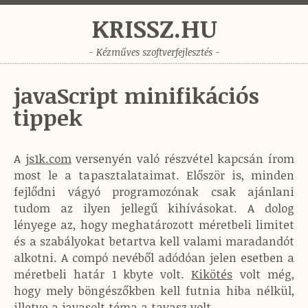
KRISSZ.HU
- Kézműves szoftverfejlesztés -
javaScript minifikációs
tippek
A
js1k.com
versenyén való részvétel kapcsán írom
most le a tapasztalataimat. Először is, minden
fejlődni vágyó programozónak csak ajánlani
tudom az ilyen jellegű kihívásokat. A dolog
lényege az, hogy meghatározott méretbeli limitet
és a szabályokat betartva kell valami maradandót
alkotni. A compó nevéből adódóan jelen esetben a
méretbeli határ 1 kbyte volt.
Kikötés
volt még,
hogy mely böngészőkben kell futnia hiba nélkül,
illetve a javasolt téma a tavasz volt.