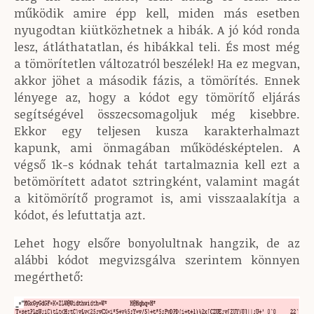
működik amire épp kell, miden más esetben
nyugodtan kiütközhetnek a hibák. A jó kód ronda
lesz, átláthatatlan, és hibákkal teli. És most még
a tömörítetlen változatról beszélek! Ha ez megvan,
akkor jöhet a második fázis, a tömörítés. Ennek
lényege az, hogy a kódot egy tömörítő eljárás
segítségével összecsomagoljuk még kisebbre.
Ekkor egy teljesen kusza karakterhalmazt
kapunk, ami önmagában működésképtelen. A
végső 1k-s kódnak tehát tartalmaznia kell ezt a
betömörített adatot sztringként, valamint magát
a kitömörítő programot is, ami visszaalakítja a
kódot, és lefuttatja azt.
Lehet hogy elsőre bonyolultnak hangzik, de az
alábbi kódot megvizsgálva szerintem könnyen
megérthető: