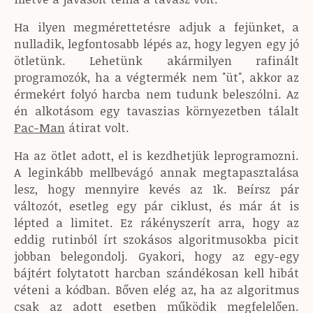
Ha ilyen megmérettetésre adjuk a fejünket, a
nulladik, legfontosabb lépés az, hogy legyen egy jó
ötletünk. Lehetünk akármilyen rafinált
programozók, ha a végtermék nem "üt", akkor az
érmekért folyó harcba nem tudunk beleszólni. Az
én alkotásom egy tavaszias környezetben tálalt
Pac-Man
átirat volt.
Ha az ötlet adott, el is kezdhetjük leprogramozni.
A leginkább mellbevágó annak megtapasztalása
lesz, hogy mennyire kevés az 1k. Beírsz pár
változót, esetleg egy pár ciklust, és már át is
lépted a limitet. Ez rákényszerít arra, hogy az
eddig rutinból írt szokásos algoritmusokba picit
jobban belegondolj. Gyakori, hogy az egy-egy
bájtért folytatott harcban szándékosan kell hibát
véteni a kódban. Bőven elég az, ha az algoritmus
csak az adott esetben működik megfelelően.